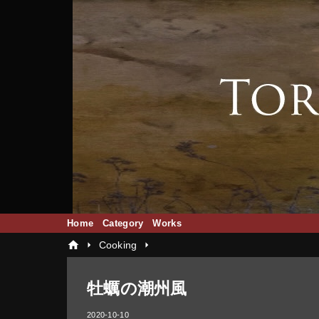
Home
Category
Works
home
arrow_right
arrow_right
Cooking
牡蠣の潮州風
2020-10-10