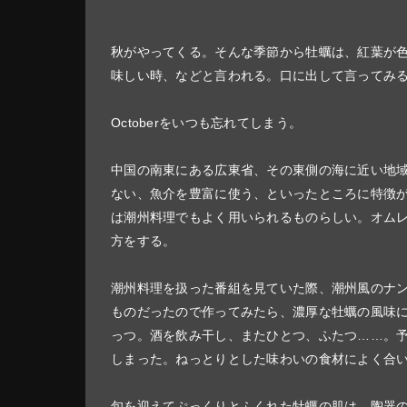
秋がやってくる。そんな季節から牡蠣は、紅葉が
味しい時、などと言われる。口に出して言ってみる。Novem
Octoberをいつも忘れてしまう。
中国の南東にある広東省、その東側の海に近い地
ない、魚介を豊富に使う、といったところに特徴
は潮州料理でもよく用いられるものらしい。オム
方をする。
潮州料理を扱った番組を見ていた際、潮州風のナ
ものだったので作ってみたら、濃厚な牡蠣の風味
っつ。酒を飲み干し、またひとつ、ふたつ……。
しまった。ねっとりとした味わいの食材によく合
旬を迎えてぷっくりとふくれた牡蠣の肌は、陶器