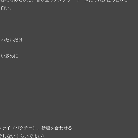
面白い。
食べたいだけ
）
らい多めに
ンツァイ（パクチー）、砂糖を合わせる
0分しないくらいでよい）