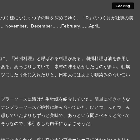
Cooking
色づく様に少しずつその味を深めてゆく。「R」のつく月が牡蠣の美
ber、December……February……April。
域に、「潮州料理」と呼ばれる料理がある。潮州料理は油を多用し
がある。あっさりしていて、素材の味を活かしたものが多い。牡蠣
レツにしたり粥に入れたりと、日本人にはあまり馴染みのない使い
ンプラーソースに漬けた生牡蠣を紹介していた。簡単にできそうな
にナンプラーソースが絶妙に絡み合っていた。ひとつ、ふたつ、み
予想していたよりもずっと美味で、あっという間にぺろりと食べて
いそうなので、湯引きした白子にもよさそうだ。
の様になめらかだ。香り立つナンプラーソースにそれがねっとりと