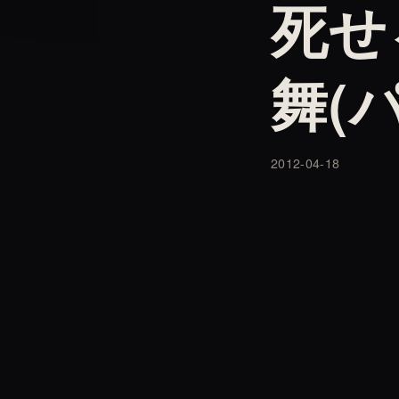
死せ
舞(
2012-04-18