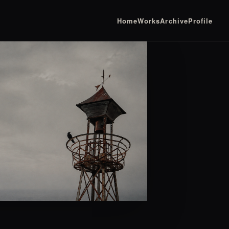
Home
Works
Archive
Profile