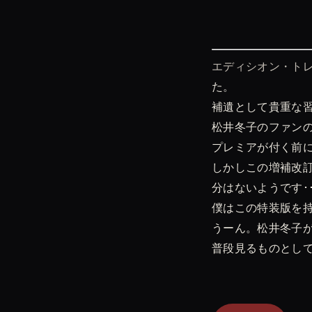
エディシオン・ト
た。
補遺として貴重な習
松井冬子のファン
プレミアが付く前
しかしこの増補改
分はないようです･･
僕はこの特装版を
うーん。松井冬子
普段見るものとし