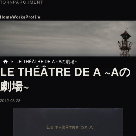
TORNPARCHMENT
Home
Works
Profile
LE THÉÂTRE DE A ~Aの劇場~
home
arrow_right
LE THÉÂTRE DE A ~Aの
劇場~
2012-08-28