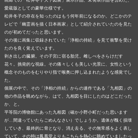
愛蔵版としての豪華仕様です。
松井冬子の存在を知ったのはもう何年前になるのか。どこかのテ
レビで「幽霊画を描く日本画家」として紹介されていたのを見た
のが初めてだったと思います。
その後に画集に収録されていた「浄相の持続」を見て衝撃を受け
たのを良く覚えています。
剥き出しの臓腑。その子宮に宿る胎児。雌しべをさらけだす
花々。挑発的な視線。その痛々しくも美しい光景に、女性という
概念そのものをむりやり指で喉奥に押し込まれたような感覚でし
た。
個展の中で、その「浄相の持続」からの連作である「九相図」の
他の作品を眺めながら、はて、九相図を目にしたのはどこだった
か、と。
平等院の博物館にあった九相図（確か小野小町だった思います
が…間違っていたらごめんなさい）でしょうか。遺体が醜く損壊
していき、最終的に骨となり、消え去る、その無常感をよく表し
ていて、その時は鳳凰堂よりもこちらを熱心に眺めていましたっ